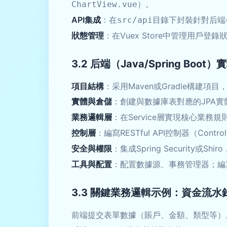
）。
ChartView.vue
API集成
：在
目錄下封裝針對后端
src/api
狀態管理
：在Vuex Store中管理用戶
3.2 后端（Java/Spring Boot）
項目結構
：采用Maven或Gradle構建項目，遵循
實體與倉儲
：創建與數據庫表對應的JPA實
業務邏輯層
：在Service層實現核心業
控制層
：編寫RESTful API控制器（Con
安全與權限
：集成Spring Security或
工具與配置
：配置數據源、事務管理器；編寫
3.3 關鍵業務邏輯示例：資金流水
前端提交表單數據（賬戶、金額、類型等）