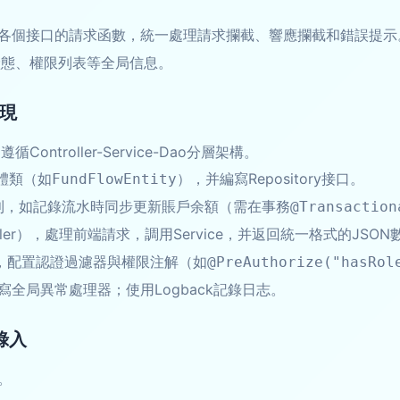
各個接口的請求函數，統一處理請求攔截、響應攔截和錯誤提示
登錄狀態、權限列表等全局信息。
實現
Controller-Service-Dao分層架構。
體類（如
），并編寫Repository接口。
FundFlowEntity
務規則，如記錄流水時同步更新賬戶余額（需在事務
@Transaction
troller），處理前端請求，調用Service，并返回統一格式的JSO
Shiro，配置認證過濾器與權限注解（如
@PreAuthorize("hasRol
全局異常處理器；使用Logback記錄日志。
錄入
。