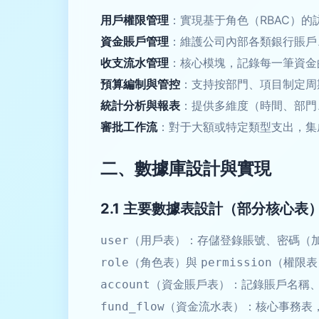
用戶權限管理
：實現基于角色（RBAC）
資金賬戶管理
：維護公司內部各類銀行賬戶
收支流水管理
：核心模塊，記錄每一筆資金
預算編制與管控
：支持按部門、項目制定周
統計分析與報表
：提供多維度（時間、部門
審批工作流
：對于大額或特定類型支出，集
二、數據庫設計與實現
2.1 主要數據表設計（部分核心表
（用戶表）：存儲登錄賬號、密碼（
user
（角色表）與
（權限表
role
permission
（資金賬戶表）：記錄賬戶名稱
account
（資金流水表）：核心事務表，
fund_flow