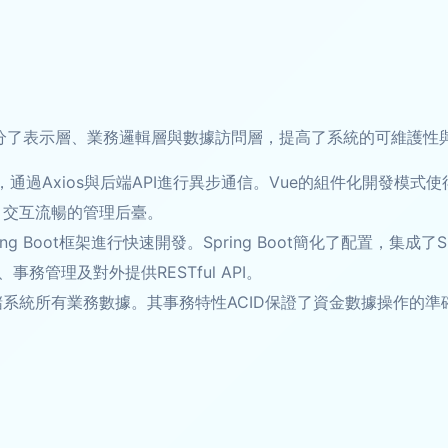
劃分了表示層、業務邏輯層與數據訪問層，提高了系統的可維護性
，通過Axios與后端API進行異步通信。Vue的組件化開發模式使得界
觀、交互流暢的管理后臺。
g Boot框架進行快速開發。Spring Boot簡化了配置，集成了Spring 
管理及對外提供RESTful API。
存儲系統所有業務數據。其事務特性ACID保證了資金數據操作的