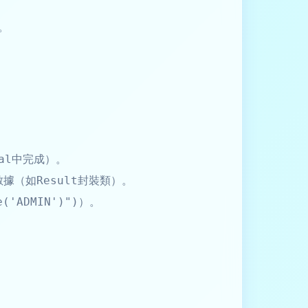
。
中完成）。
al
N數據（如
封裝類）。
Result
）。
e('ADMIN')")