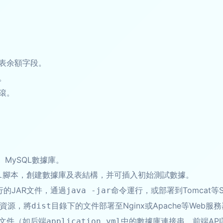
表余額字段。
。
滾。
s、MySQL數據庫。
腳本，創建數據庫及表結構，并可插入初始測試數據。
l
執行的JAR文件，通過
命令運行，或部署到Tomcat等Se
java -jar
資源，將
目錄下的文件部署至Nginx或Apache等Web服
dist
文件（如后端
中的數據庫連接串，前端AP
application.yml