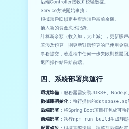
后端Controller接收并校驗數據。
Service方法開始事務：
根據賬戶ID鎖定并查詢賬戶當前余額。
插入新的資金流水記錄。
計算新余額（收入加，支出減），更新賬戶
若涉及預算，則更新對應預算的已使用金額
事務提交，若過程中任何一步失敗則整體回
返回操作結果給前端。
四、系統部署與運行
環境準備
：服務器需安裝JDK8+、Node.j
數據庫初始化
：執行提供的
database.sq
后端部署
：將Spring Boot項目打包成可
前端部署
：執行
生成靜態
npm run build
配置修改
：根據實際環境，調整前后端配置