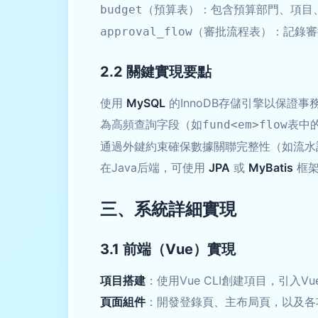
（預算表）：包含預算部門、項目
budget
（審批流程表）：記錄審
approval_flow
2.2 關鍵實現要點
使用
MySQL
的InnoDB存儲引擎以保證事
為高頻查詢字段（如
表中
fund<em>flow
通過外鍵約束確保數據關聯完整性（如流水
在Java后端，可使用
JPA
或
MyBatis
框架
三、系統詳細實現
3.1 前端（Vue）實現
項目搭建
：使用Vue CLI創建項目，引入Vu
頁面組件
：開發登錄頁、主布局頁，以及各