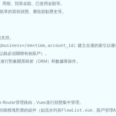
、周期、預算金額、已使用金額等。
批單的當前狀態、審批節點歷史等。
務支持。
的
,
）建立合適的索引以優
business</em>time
account_id
記錄必須關聯有效賬戶）。
進行對象關系映射（ORM）和數據庫操作。
e Router管理路由，Vuex進行狀態集中管理。
功能模塊對應的組件（如流水列表
、賬戶管理
FlowList.vue
A